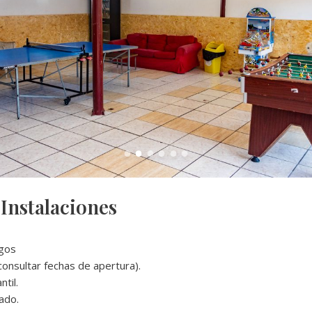
 Instalaciones
egos
onsultar fechas de apertura).
ntil.
ado.