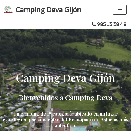
Camping Deva Gijón
Saltar
al
985 13 38 48
contenido
Camping Deva Gijón
Bienvenidos a Camping Deva
Un camping de 1ª categoría ubicado en un lugar
estratégico para disfrutar del Principado de Asturias más
auténtico.